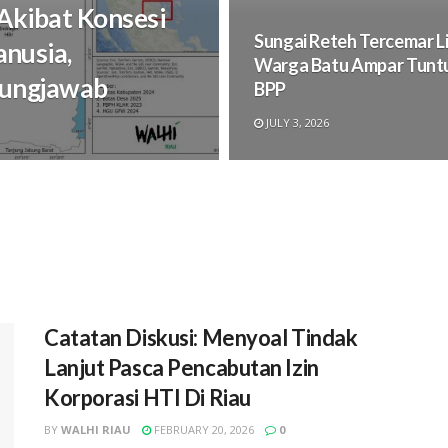
Akibat Konsesi
Sungai Reteh Tercemar L
nusia,
Warga Batu Ampar Tuntu
gungjawab
BPP
JULY 3, 2026
Catatan Diskusi: Menyoal Tindak
Lanjut Pasca Pencabutan Izin
Korporasi HTI Di Riau
BY
WALHI RIAU
FEBRUARY 20, 2026
0