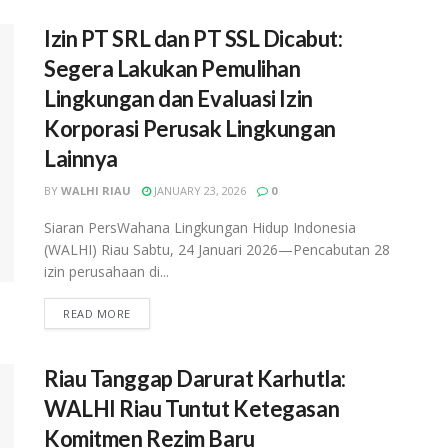
Izin PT SRL dan PT SSL Dicabut:
Segera Lakukan Pemulihan
Lingkungan dan Evaluasi Izin
Korporasi Perusak Lingkungan
Lainnya
BY
WALHI RIAU
JANUARY 23, 2026
0
Siaran PersWahana Lingkungan Hidup Indonesia
(WALHI) Riau Sabtu, 24 Januari 2026—Pencabutan 28
izin perusahaan di...
READ MORE
Riau Tanggap Darurat Karhutla:
WALHI Riau Tuntut Ketegasan
Komitmen Rezim Baru