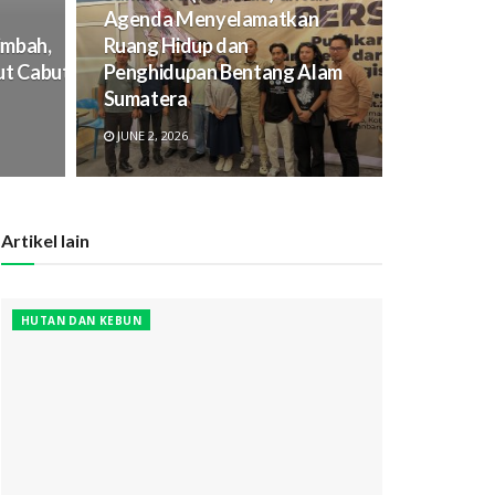
Agenda Menyelamatkan
imbah,
Ruang Hidup dan
t Cabut Izin Tambang Batubara PT
Penghidupan Bentang Alam
Sumatera
JUNE 2, 2026
Artikel lain
HUTAN DAN KEBUN