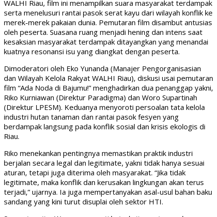
WALHI Riau, film ini menampilkan suara masyarakat terdampak
serta menelusuri rantai pasok serat kayu dari wilayah konflik ke
merek-merek pakaian dunia. Pemutaran film disambut antusias
oleh peserta. Suasana ruang menjadi hening dan intens saat
kesaksian masyarakat terdampak ditayangkan yang menandai
kuatnya resonansi isu yang diangkat dengan peserta.
Dimoderatori oleh Eko Yunanda (Manajer Pengorganisasian
dan Wilayah Kelola Rakyat WALHI Riau), diskusi usai pemutaran
film “Ada Noda di Bajumu!” menghadirkan dua penanggap yakni,
Riko Kurniawan (Direktur Paradigma) dan Woro Supartinah
(Direktur LPESM). Keduanya menyoroti persoalan tata kelola
industri hutan tanaman dan rantai pasok fesyen yang
berdampak langsung pada konflik sosial dan krisis ekologis di
Riau.
Riko menekankan pentingnya memastikan praktik industri
berjalan secara legal dan legitimate, yakni tidak hanya sesuai
aturan, tetapi juga diterima oleh masyarakat. “Jika tidak
legitimate, maka konflik dan kerusakan lingkungan akan terus
terjadi,” ujarnya. Ia juga mempertanyakan asal-usul bahan baku
sandang yang kini turut disuplai oleh sektor HTI.