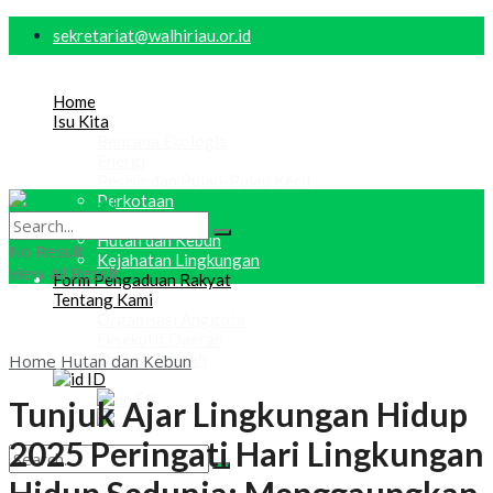
sekretariat@walhiriau.or.id
Home
Isu Kita
Bencana Ekologis
Energi
Pesisir dan Pulau-Pulau Kecil
Perkotaan
Keadilan Iklim
Hutan dan Kebun
No Result
Kejahatan Lingkungan
View All Result
Form Pengaduan Rakyat
Tentang Kami
Organisasi Anggota
Eksekutif Daerah
Dewan Daerah
Home
Hutan dan Kebun
ID
EN
Tunjuk Ajar Lingkungan Hidup
ID
2025 Peringati Hari Lingkungan
No Result