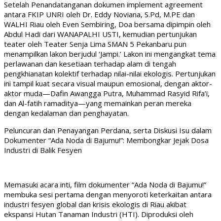
Setelah Penandatanganan dokumen implement agreement
antara FKIP UNRI oleh Dr. Eddy Noviana, S.Pd, M.PE dan
WALHI Riau oleh Even Sembiring, Doa bersama dipimpin oleh
Abdul Hadi dari WANAPALHI USTI, kemudian pertunjukan
teater oleh Teater Senja Lima SMAN 5 Pekanbaru pun
menampilkan lakon berjudul ‘Jampi.’ Lakon ini mengangkat tema
perlawanan dan kesetiaan terhadap alam di tengah
pengkhianatan kolektif terhadap nilai-nilai ekologis. Pertunjukan
ini tampil kuat secara visual maupun emosional, dengan aktor-
aktor muda—Dafin Awangga Putra, Muhammad Rasyid Rifa’i,
dan Al-fatih ramaditya—yang memainkan peran mereka
dengan kedalaman dan penghayatan.
Peluncuran dan Penayangan Perdana, serta Diskusi Isu dalam
Dokumenter “Ada Noda di Bajumu!”: Membongkar Jejak Dosa
Industri di Balik Fesyen
Memasuki acara inti, film dokumenter “Ada Noda di Bajumu!”
membuka sesi pertama dengan menyoroti keterkaitan antara
industri fesyen global dan krisis ekologis di Riau akibat
ekspansi Hutan Tanaman Industri (HTI). Diproduksi oleh