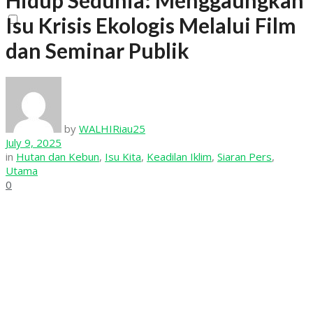
Hidup Sedunia: Menggaungkan
View All Result
Isu Krisis Ekologis Melalui Film
dan Seminar Publik
by
WALHIRiau25
July 9, 2025
in
Hutan dan Kebun
,
Isu Kita
,
Keadilan Iklim
,
Siaran Pers
,
Utama
0