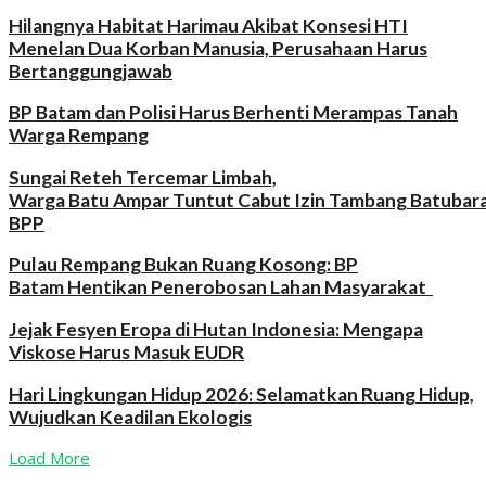
Hilangnya Habitat Harimau Akibat Konsesi HTI
Menelan Dua Korban Manusia, Perusahaan Harus
Bertanggungjawab
BP Batam dan Polisi Harus Berhenti Merampas Tanah
Warga Rempang
Sungai Reteh Tercemar Limbah,
Warga Batu Ampar Tuntut Cabut Izin Tambang Batubar
BPP
Pulau Rempang Bukan Ruang Kosong: BP
Batam Hentikan Penerobosan Lahan Masyarakat
Jejak Fesyen Eropa di Hutan Indonesia: Mengapa
Viskose Harus Masuk EUDR
Hari Lingkungan Hidup 2026: Selamatkan Ruang Hidup,
Wujudkan Keadilan Ekologis
Load More