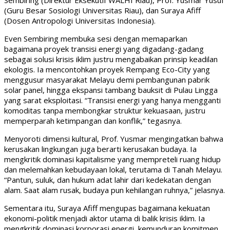
Sembiring (Direktur Eksekutif WALHI Riau), Prof. Yusmar Yusuf
(Guru Besar Sosiologi Universitas Riau), dan Suraya Afiff
(Dosen Antropologi Universitas Indonesia).
Even Sembiring membuka sesi dengan memaparkan
bagaimana proyek transisi energi yang digadang-gadang
sebagai solusi krisis iklim justru mengabaikan prinsip keadilan
ekologis. Ia mencontohkan proyek Rempang Eco-City yang
menggusur masyarakat Melayu demi pembangunan pabrik
solar panel, hingga ekspansi tambang bauksit di Pulau Lingga
yang sarat eksploitasi. “Transisi energi yang hanya mengganti
komoditas tanpa membongkar struktur kekuasaan, justru
memperparah ketimpangan dan konflik,” tegasnya.
Menyoroti dimensi kultural, Prof. Yusmar mengingatkan bahwa
kerusakan lingkungan juga berarti kerusakan budaya. Ia
mengkritik dominasi kapitalisme yang mempreteli ruang hidup
dan melemahkan kebudayaan lokal, terutama di Tanah Melayu.
“Pantun, suluk, dan hukum adat lahir dari kedekatan dengan
alam. Saat alam rusak, budaya pun kehilangan ruhnya,” jelasnya.
Sementara itu, Suraya Afiff mengupas bagaimana kekuatan
ekonomi-politik menjadi aktor utama di balik krisis iklim. Ia
mengkritik dominasi korporasi energi, kemunduran komitmen