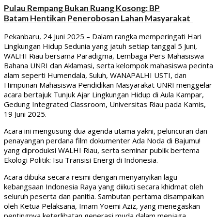
Pulau Rempang Bukan Ruang Kosong: BP
Batam Hentikan Penerobosan Lahan Masyarakat
Pekanbaru, 24 Juni 2025 – Dalam rangka memperingati Hari
Lingkungan Hidup Sedunia yang jatuh setiap tanggal 5 Juni,
WALHI Riau bersama Paradigma, Lembaga Pers Mahasiswa
Bahana UNRI dan Aklamasi, serta kelompok mahasiswa pecinta
alam seperti Humendala, Suluh, WANAPALHI USTI, dan
Himpunan Mahasiswa Pendidikan Masyarakat UNRI menggelar
acara bertajuk Tunjuk Ajar Lingkungan Hidup di Aula Kampar,
Gedung Integrated Classroom, Universitas Riau pada Kamis,
19 Juni 2025.
Acara ini mengusung dua agenda utama yakni, peluncuran dan
penayangan perdana film dokumenter Ada Noda di Bajumu!
yang diproduksi WALHI Riau, serta seminar publik bertema
Ekologi Politik: Isu Transisi Energi di Indonesia.
Acara dibuka secara resmi dengan menyanyikan lagu
kebangsaan Indonesia Raya yang diikuti secara khidmat oleh
seluruh peserta dan panitia. Sambutan pertama disampaikan
oleh Ketua Pelaksana, Imam Yoemi Aziz, yang menegaskan
pentingnya keterlibatan generasi muda dalam menjaga