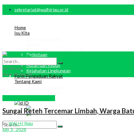
sekretariat@walhiriau.or.id
Home
Isu Kita
Bencana Ekologis
Energi
Pesisir dan Pulau-Pulau Kecil
Perkotaan
Keadilan Iklim
Hutan dan Kebun
No Result
Kejahatan Lingkungan
View All Result
Form Pengaduan Rakyat
Tentang Kami
Organisasi Anggota
Eksekutif Daerah
Dewan Daerah
Catatan Diskusi/ Kegiatan
ID
EN
Sungai Reteh Tercemar Limbah, Warga Bat
ID
by
WALHI Riau
July 3, 2026
No Result