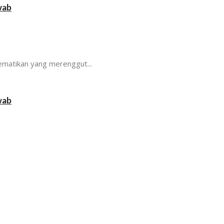
wab
ematikan yang merenggut...
wab