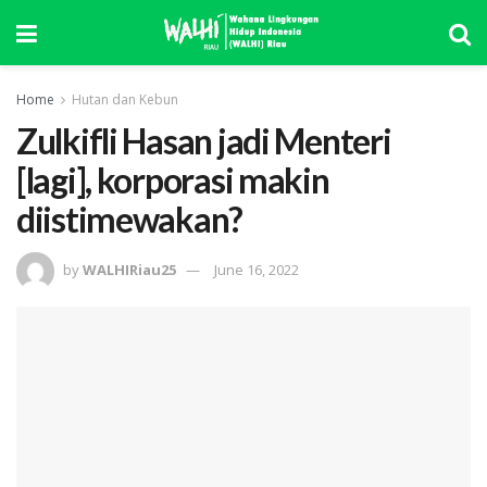
Home
Hutan dan Kebun
Zulkifli Hasan jadi Menteri
[lagi], korporasi makin
diistimewakan?
by
WALHIRiau25
June 16, 2022