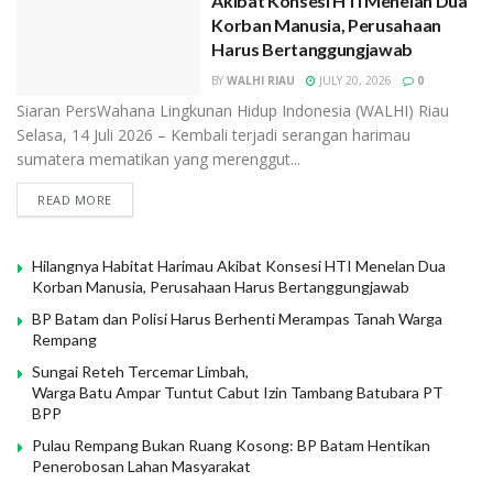
Akibat Konsesi HTI Menelan Dua
Korban Manusia, Perusahaan
Harus Bertanggungjawab
BY
WALHI RIAU
JULY 20, 2026
0
Siaran PersWahana Lingkunan Hidup Indonesia (WALHI) Riau
Selasa, 14 Juli 2026 – Kembali terjadi serangan harimau
sumatera mematikan yang merenggut...
READ MORE
Hilangnya Habitat Harimau Akibat Konsesi HTI Menelan Dua
Korban Manusia, Perusahaan Harus Bertanggungjawab
BP Batam dan Polisi Harus Berhenti Merampas Tanah Warga
Rempang
Sungai Reteh Tercemar Limbah,
Warga Batu Ampar Tuntut Cabut Izin Tambang Batubara PT
BPP
Pulau Rempang Bukan Ruang Kosong: BP Batam Hentikan
Penerobosan Lahan Masyarakat