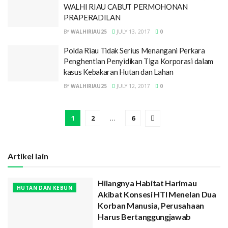
WALHI RIAU CABUT PERMOHONAN
PRAPERADILAN
BY
WALHIRIAU25
JULY 13, 2017
0
Polda Riau Tidak Serius Menangani Perkara
Penghentian Penyidikan Tiga Korporasi dalam
kasus Kebakaran Hutan dan Lahan
BY
WALHIRIAU25
JULY 12, 2017
0
1
2
…
6
Artikel lain
Hilangnya Habitat Harimau
HUTAN DAN KEBUN
Akibat Konsesi HTI Menelan Dua
Korban Manusia, Perusahaan
Harus Bertanggungjawab