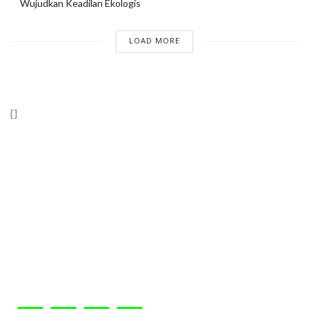
Wujudkan Keadilan Ekologis
LOAD MORE
[]
Wahana Lingkungan Hidup Indonesia (WALHI)
RIau “Mewujudkan Riau Adil dan Lestari Berlandaskan Nilai
Keadilan Ekologis”