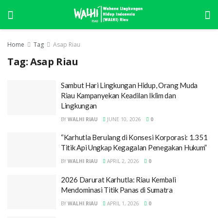
Home
Tag
Asap Riau
Tag:
Asap Riau
Sambut Hari Lingkungan Hidup, Orang Muda
Riau Kampanyekan Keadilan Iklim dan
Lingkungan
BY
WALHI RIAU
JUNE 10, 2026
0
“Karhutla Berulang di Konsesi Korporasi: 1.351
Titik Api Ungkap Kegagalan Penegakan Hukum”
BY
WALHI RIAU
APRIL 2, 2026
0
2026 Darurat Karhutla: Riau Kembali
Mendominasi Titik Panas di Sumatra
BY
WALHI RIAU
APRIL 1, 2026
0