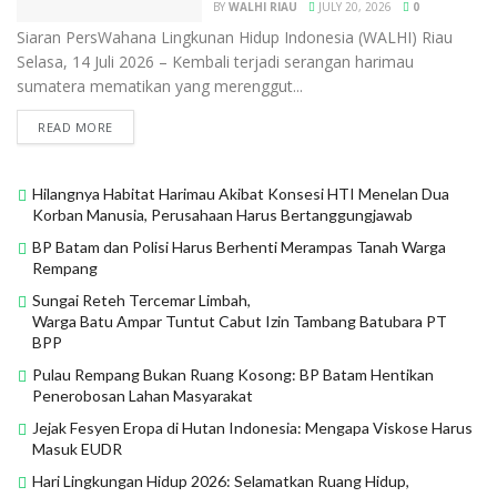
BY
WALHI RIAU
JULY 20, 2026
0
Siaran PersWahana Lingkunan Hidup Indonesia (WALHI) Riau
Selasa, 14 Juli 2026 – Kembali terjadi serangan harimau
sumatera mematikan yang merenggut...
READ MORE
Hilangnya Habitat Harimau Akibat Konsesi HTI Menelan Dua
Korban Manusia, Perusahaan Harus Bertanggungjawab
BP Batam dan Polisi Harus Berhenti Merampas Tanah Warga
Rempang
Sungai Reteh Tercemar Limbah,
Warga Batu Ampar Tuntut Cabut Izin Tambang Batubara PT
BPP
Pulau Rempang Bukan Ruang Kosong: BP Batam Hentikan
Penerobosan Lahan Masyarakat
Jejak Fesyen Eropa di Hutan Indonesia: Mengapa Viskose Harus
Masuk EUDR
Hari Lingkungan Hidup 2026: Selamatkan Ruang Hidup,