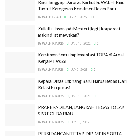
Riau Tanggap Darurat Karhutla: WALHI Riau
Tuntut Ketegasan Komitmen Rezim Baru
BY
WALHI RIAU
JULY 28, 2025
0
Zulkifli Hasan jadi Menteri [lagi], korporasi
makin diistimewakan?
BY
WALHIRIAU25
JUNE 16, 2022
0
Komitmen Semu Implementasi TORA di Areal
Kerja PT WSSI
BY
WALHIRIAU25
JULY 9, 2025
0
Kepala Dinas Lhk Yang Baru Harus Bebas Dari
Relasi Korporasi
BY
WALHIRIAU25
JUNE 10, 2020
0
PRAPERADILAN, LANGKAH TEGAS TOLAK
SP3 POLDA RIAU
BY
WALHIRIAU25
JULY 31, 2017
0
PERSIDANGAN TETAP DIPIMPIN SORTA,