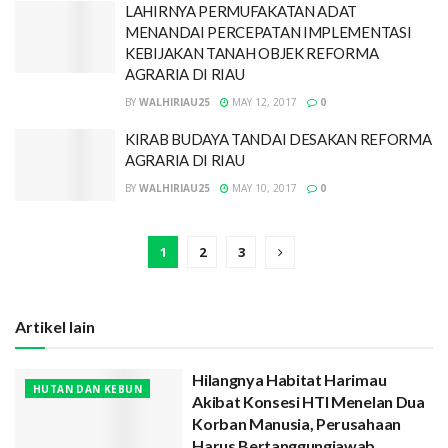
LAHIRNYA PERMUFAKATAN ADAT
MENANDAI PERCEPATAN IMPLEMENTASI
KEBIJAKAN TANAH OBJEK REFORMA
AGRARIA DI RIAU
BY
WALHIRIAU25
MAY 12, 2017
0
KIRAB BUDAYA TANDAI DESAKAN REFORMA
AGRARIA DI RIAU
BY
WALHIRIAU25
MAY 10, 2017
0
1
2
3
Artikel lain
Hilangnya Habitat Harimau
HUTAN DAN KEBUN
Akibat Konsesi HTI Menelan Dua
Korban Manusia, Perusahaan
Harus Bertanggungjawab