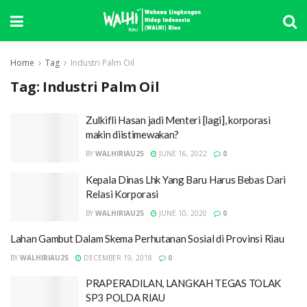
Home
Tag
Industri Palm Oil
Tag:
Industri Palm Oil
Zulkifli Hasan jadi Menteri [lagi], korporasi
makin diistimewakan?
BY
WALHIRIAU25
JUNE 16, 2022
0
Kepala Dinas Lhk Yang Baru Harus Bebas Dari
Relasi Korporasi
BY
WALHIRIAU25
JUNE 10, 2020
0
Lahan Gambut Dalam Skema Perhutanan Sosial di Provinsi Riau
BY
WALHIRIAU25
DECEMBER 19, 2018
0
PRAPERADILAN, LANGKAH TEGAS TOLAK
SP3 POLDA RIAU