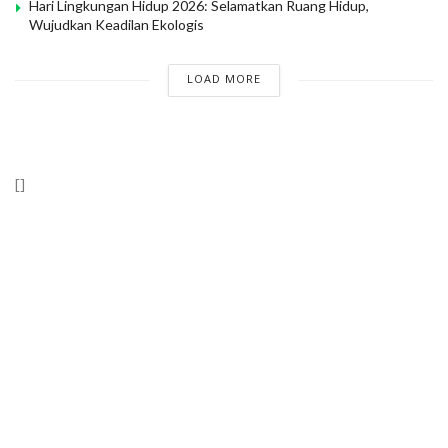
Hari Lingkungan Hidup 2026: Selamatkan Ruang Hidup,
Wujudkan Keadilan Ekologis
LOAD MORE
[]
Wahana Lingkungan Hidup Indonesia (WALHI)
RIau “Mewujudkan Riau Adil dan Lestari Berlandaskan Nilai
Keadilan Ekologis”