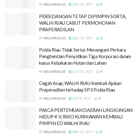
BY
WALHIRIAU25
JULY 31, 2017
0
PERSIDANGAN TETAP DIPIMPIN SORTA,
WALHI RIAU CABUT PERMOHONAN
PRAPERADILAN
BY
WALHIRIAU25
JULY 13, 2017
0
Polda Riau Tidak Serius Menangani Perkara
Penghentian Penyidikan Tiga Korporasi dalam
kasus Kebakaran Hutan dan Lahan
BY
WALHIRIAU25
JULY 12, 2017
0
Cegah Asap, WALHI RIAU Kembali Ajukan
Praperadilan terhadap SP3 Polda Riau
BY
WALHIRIAU25
JULY 9, 2017
0
PASCA PERTEMUAN DAERAH LINGKUNGAN
HIDUP K V, RIKO KURNIAWAN KEMBALI
PIMPIN ED WALHI RIAU
BY
WALHIRIAU25
MAY 15, 2017
0