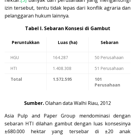
hektar.
[3]
Banyak dari perusahaan yang mengantongi
izin tersebut, tentu tidak lepas dari konflik agraria dan
pelanggaran hukum lainnya.
Tabel I. Sebaran Konsesi di Gambut
Peruntukkan
Luas (ha)
Sebaran
HGU
164.287
50 Perusahaan
HTI
1.408.308
51 Perusahaan
Total
1.572.595
101
Perusahaan
Sumber.
Olahan data Walhi Riau, 2012
Asia Pulp and Paper Group mendominasi dengan
sebaran HTI dilahan gambut dengan luas konsesinya
±680.000 hektar yang tersebar di ±20 anak