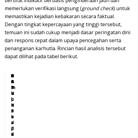
bersifat indikatif berbasis penginderaan jauh dan
memerlukan verifikasi langsung (
ground check
) untuk
memastikan kejadian kebakaran secara faktual.
Dengan tingkat kepercayaan yang tinggi tersebut,
temuan ini sudah cukup menjadi dasar peringatan dini
dan respons cepat dalam upaya pencegahan serta
penanganan karhutla. Rincian hasil analisis tersebut
dapat dilihat pada tabel berikut.
N
K
T
G
G
P
H
o
a
o
a
a
B
G
b
t
m
m
P
U
u
a
b
b
H
p
l
u
u
a
H
t
t
t
o
L
B
e
t
i
u
n
s
n
d
/
p
d
i
K
o
u
d