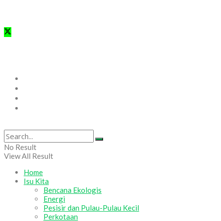
RIau “Mewujudkan Riau Adil dan Lestari Berlandaskan Nilai
Keadilan Ekologis”
© WALHI Riau 2025
Home
Isu Kita
Form Pengaduan Rakyat
Tentang Kami
No Result
View All Result
Home
Isu Kita
Bencana Ekologis
Energi
Pesisir dan Pulau-Pulau Kecil
Perkotaan