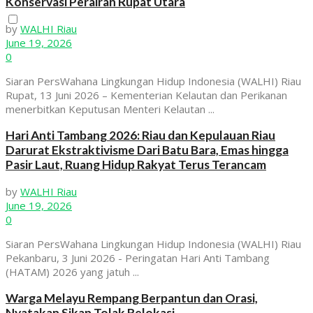
Konservasi Perairan Rupat Utara
View All Result
by
WALHI Riau
June 19, 2026
0
Siaran PersWahana Lingkungan Hidup Indonesia (WALHI) Riau
Rupat, 13 Juni 2026 – Kementerian Kelautan dan Perikanan
menerbitkan Keputusan Menteri Kelautan ...
Hari Anti Tambang 2026: Riau dan Kepulauan Riau
Darurat Ekstraktivisme Dari Batu Bara, Emas hingga
Pasir Laut, Ruang Hidup Rakyat Terus Terancam
by
WALHI Riau
June 19, 2026
0
Siaran PersWahana Lingkungan Hidup Indonesia (WALHI) Riau
Pekanbaru, 3 Juni 2026 - Peringatan Hari Anti Tambang
(HATAM) 2026 yang jatuh ...
Warga Melayu Rempang Berpantun dan Orasi,
Nyatakan Sikap Tolak Relokasi