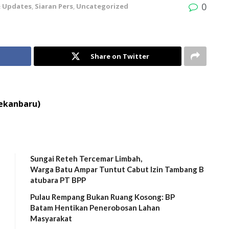
0
 Updates
,
Siaran Pers
,
Uncategorized
Share on Twitter
Pekanbaru)
Sungai Reteh Tercemar Limbah,
Warga Batu Ampar Tuntut Cabut Izin Tambang B
atubara PT BPP
Pulau Rempang Bukan Ruang Kosong: BP
Batam Hentikan Penerobosan Lahan
Masyarakat