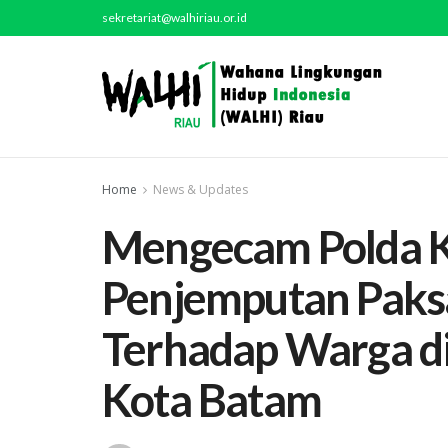
sekretariat@walhiriau.or.id
Home
News & Updates
Mengecam Polda K
Penjemputan Paksa
Terhadap Warga d
Kota Batam