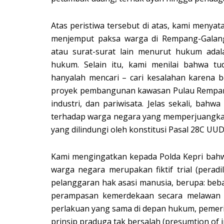
Atas peristiwa tersebut di atas, kami menya
menjemput paksa warga di Rempang-Galan
atau surat-surat lain menurut hukum ad
hukum. Selain itu, kami menilai bahwa t
hanyalah mencari – cari kesalahan karena
proyek pembangunan kawasan Pulau Rempang 
industri, dan pariwisata. Jelas sekali, bahw
terhadap warga negara yang memperjuangkan
yang dilindungi oleh konstitusi Pasal 28C UUD
Kami mengingatkan kepada Polda Kepri bah
warga negara merupakan fiktif trial (peradi
pelanggaran hak asasi manusia, berupa: be
perampasan kemerdekaan secara melawan h
perlakuan yang sama di depan hukum, pemerik
prinsip praduga tak bersalah (presumtion of 