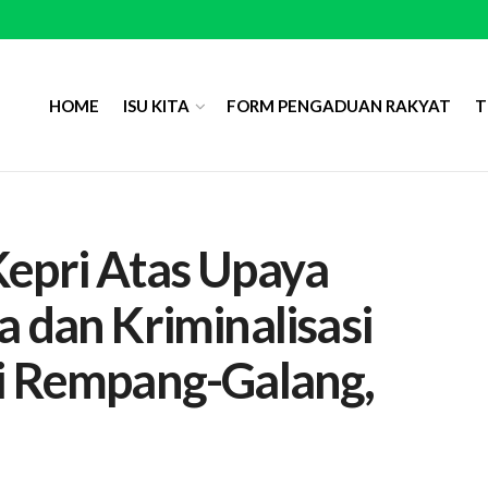
HOME
ISU KITA
FORM PENGADUAN RAKYAT
T
epri Atas Upaya
 dan Kriminalisasi
i Rempang-Galang,