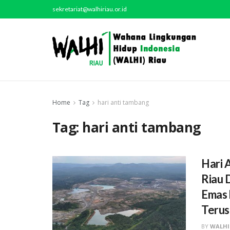
sekretariat@walhiriau.or.id
Home
Tag
hari anti tambang
Tag:
hari anti tambang
Hari 
Riau 
Emas 
Terus
BY
WALHI