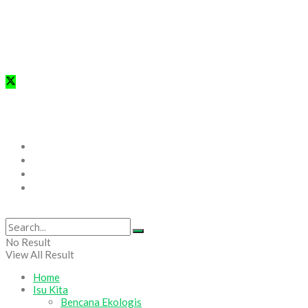
Wahana Lingkungan Hidup Indonesia (WALHI)
RIau “Mewujudkan Riau Adil dan Lestari Berlandaskan Nilai
Keadilan Ekologis”
© WALHI Riau 2025
Home
Isu Kita
Form Pengaduan Rakyat
Tentang Kami
No Result
View All Result
Home
Isu Kita
Bencana Ekologis