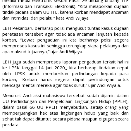
melalui media elektronik sesuai Pasal 29 undang-undang ITE
(Informasi dan Transaksi Elektronik). “Kita melaporkan dugaan
tindak pidana dalam UU ITE, karena korban mendapat ancaman
dan intimidasi dari pelaku,” kata Andi Wijaya.
LBH Pekanbaru berharap polisi mengusut tuntas kasus dugaan
peretasan tersebut agar tidak ada ancaman lanjutan kepada
korban, “Lewat pengaduan ini kita berharap polisi segera
memproses kasus ini sehingga terungkap siapa pelakunya dan
apa maksud tujuannya,” ujar Andi Wijaya.
LBH juga sudah memproses laporan pengaduan terkait hal ini
ke LPSK tanggal 14 Juni 2020,, kita berharap tindakan cepat
oleh LPSK untuk memberikan perlindungan kepada para
korban, “Korban harus segera dapat perlindungan untuk
mencaga mental mereka agar tidak surut,” ujar Andi Wiyaja.
Menururt Andi aksi mahasiswa tersebut sudah dijamin dalam
UU Perlindungan dan Pengelolaan Lingkungan Hidup (PPLH),
dalam pasal 66 UU PPLH menyebutkan, setiap orang yang
memperjuangkan hak atas lingkungan hidup yang baik dan
sehat tak dapat dituntut secara pidana maupun digugat secara
perdata.