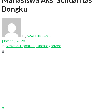
Mahasiswa Aksi Solidaritas
View All Result
Bongku
by
WALHIRiau25
June 15, 2020
in
News & Updates
,
Uncategorized
0
0