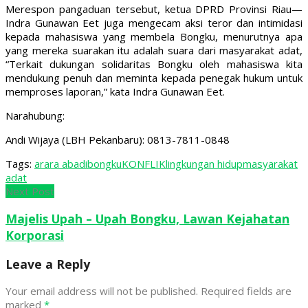
Merespon pangaduan tersebut, ketua DPRD Provinsi Riau—
Indra Gunawan Eet juga mengecam aksi teror dan intimidasi
kepada mahasiswa yang membela Bongku, menurutnya apa
yang mereka suarakan itu adalah suara dari masyarakat adat,
“Terkait dukungan solidaritas Bongku oleh mahasiswa kita
mendukung penuh dan meminta kepada penegak hukum untuk
memproses laporan,” kata Indra Gunawan Eet.
Narahubung:
Andi Wijaya (LBH Pekanbaru): 0813-7811-0848
Tags:
arara abadi
bongku
KONFLIK
lingkungan hidup
masyarakat
adat
Next Post
Majelis Upah – Upah Bongku, Lawan Kejahatan
Korporasi
Leave a Reply
Your email address will not be published.
Required fields are
marked
*