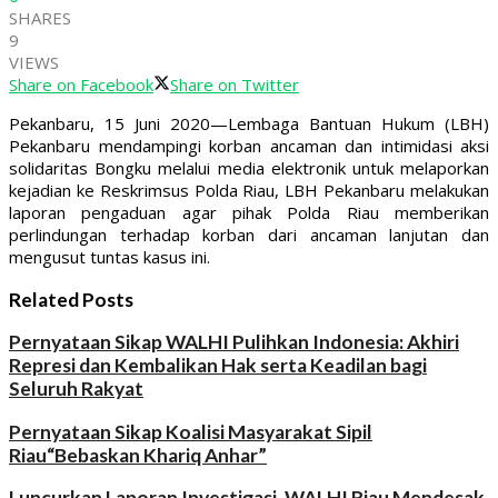
SHARES
9
VIEWS
Share on Facebook
Share on Twitter
Pekanbaru, 15 Juni 2020—Lembaga Bantuan Hukum (LBH)
Pekanbaru mendampingi korban ancaman dan intimidasi aksi
solidaritas Bongku melalui media elektronik untuk melaporkan
kejadian ke Reskrimsus Polda Riau, LBH Pekanbaru melakukan
laporan pengaduan agar pihak Polda Riau memberikan
perlindungan terhadap korban dari ancaman lanjutan dan
mengusut tuntas kasus ini.
Related Posts
Pernyataan Sikap WALHI Pulihkan Indonesia: Akhiri
Represi dan Kembalikan Hak serta Keadilan bagi
Seluruh Rakyat
Pernyataan Sikap Koalisi Masyarakat Sipil
Riau“Bebaskan Khariq Anhar”
Luncurkan Laporan Investigasi, WALHI Riau Mendesak