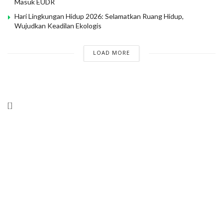
Masuk EUDR
Hari Lingkungan Hidup 2026: Selamatkan Ruang Hidup,
Wujudkan Keadilan Ekologis
LOAD MORE
[]
Wahana Lingkungan Hidup Indonesia (WALHI)
RIau “Mewujudkan Riau Adil dan Lestari Berlandaskan Nilai