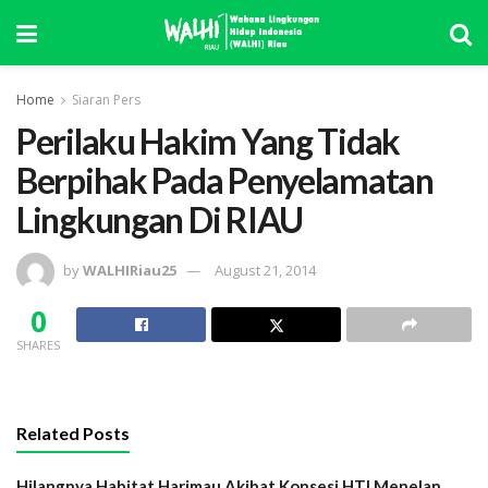
Home
Siaran Pers
Perilaku Hakim Yang Tidak
Berpihak Pada Penyelamatan
Lingkungan Di RIAU
by
WALHIRiau25
August 21, 2014
0
SHARES
Related Posts
Hilangnya Habitat Harimau Akibat Konsesi HTI Menelan