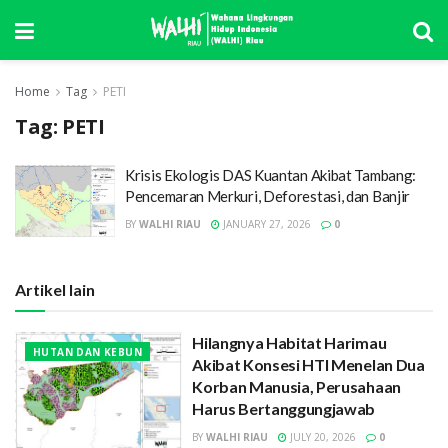
Home
Tag
PETI
Tag:
PETI
Krisis Ekologis DAS Kuantan Akibat Tambang:
Pencemaran Merkuri, Deforestasi, dan Banjir
BY
WALHI RIAU
JANUARY 27, 2026
0
Artikel lain
Hilangnya Habitat Harimau
HUTAN DAN KEBUN
Akibat Konsesi HTI Menelan Dua
Korban Manusia, Perusahaan
Harus Bertanggungjawab
BY
WALHI RIAU
JULY 20, 2026
0