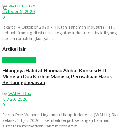
View All Result
by
WALHIRiau25
October 5, 2020
0
Jakarta, 4 Oktober 2020 – Hutan Tanaman Industri (HTI),
sebuah framing diksi untuk kegiatan industri esktraktif yang
seolah ramah lingkungan. ...
Artikel lain
Hutan dan Kebun
Hilangnya Habitat Harimau Akibat Konsesi HTI
Menelan Dua Korban Manusia, Perusahaan Harus
Bertanggungjawab
by
WALHI Riau
July 20, 2026
0
Siaran PersWahana Lingkunan Hidup Indonesia (WALHI) Riau
Selasa, 14 Juli 2026 – Kembali terjadi serangan harimau
sumatera mematikan yang merenggut...