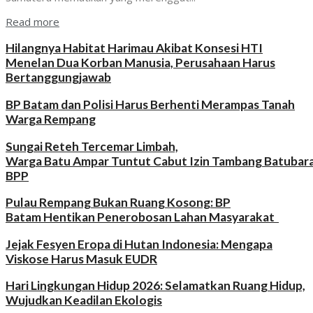
Read more
Hilangnya Habitat Harimau Akibat Konsesi HTI
Menelan Dua Korban Manusia, Perusahaan Harus
Bertanggungjawab
BP Batam dan Polisi Harus Berhenti Merampas Tanah
Warga Rempang
Sungai Reteh Tercemar Limbah,
Warga Batu Ampar Tuntut Cabut Izin Tambang Batubar
BPP
Pulau Rempang Bukan Ruang Kosong: BP
Batam Hentikan Penerobosan Lahan Masyarakat
Jejak Fesyen Eropa di Hutan Indonesia: Mengapa
Viskose Harus Masuk EUDR
Hari Lingkungan Hidup 2026: Selamatkan Ruang Hidup,
Wujudkan Keadilan Ekologis