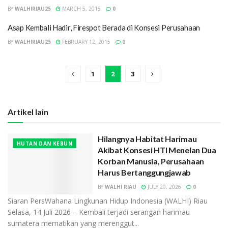
BY
WALHIRIAU25
MARCH 5, 2015
0
Asap Kembali Hadir, Firespot Berada di Konsesi Perusahaan
BY
WALHIRIAU25
FEBRUARY 12, 2015
0
1
2
3
Artikel lain
Hilangnya Habitat Harimau
HUTAN DAN KEBUN
Akibat Konsesi HTI Menelan Dua
Korban Manusia, Perusahaan
Harus Bertanggungjawab
BY
WALHI RIAU
JULY 20, 2026
0
Siaran PersWahana Lingkunan Hidup Indonesia (WALHI) Riau
Selasa, 14 Juli 2026 – Kembali terjadi serangan harimau
sumatera mematikan yang merenggut...