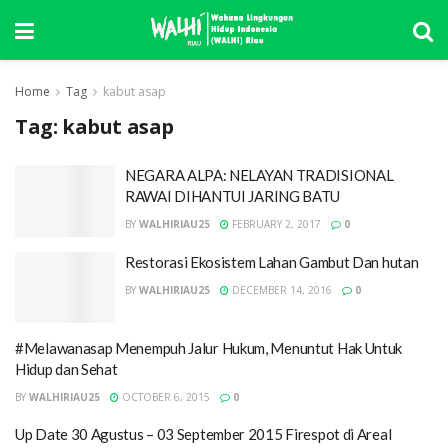
Home
Tag
kabut asap
Tag:
kabut asap
NEGARA ALPA: NELAYAN TRADISIONAL
RAWAI DIHANTUI JARING BATU
BY
WALHIRIAU25
FEBRUARY 2, 2017
0
Restorasi Ekosistem Lahan Gambut Dan hutan
BY
WALHIRIAU25
DECEMBER 14, 2016
0
#Melawanasap Menempuh Jalur Hukum, Menuntut Hak Untuk
Hidup dan Sehat
BY
WALHIRIAU25
OCTOBER 6, 2015
0
Up Date 30 Agustus – 03 September 2015 Firespot di Areal