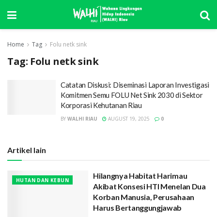
Home
Tag
Folu netk sink
Tag:
Folu netk sink
Catatan Diskusi: Diseminasi Laporan Investigasi
Komitmen Semu FOLU Net Sink 2030 di Sektor
Korporasi Kehutanan Riau
BY
WALHI RIAU
AUGUST 19, 2025
0
Artikel lain
Hilangnya Habitat Harimau
HUTAN DAN KEBUN
Akibat Konsesi HTI Menelan Dua
Korban Manusia, Perusahaan
Harus Bertanggungjawab