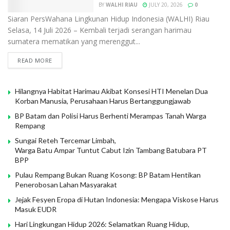
BY
WALHI RIAU
JULY 20, 2026
0
Siaran PersWahana Lingkunan Hidup Indonesia (WALHI) Riau
Selasa, 14 Juli 2026 – Kembali terjadi serangan harimau
sumatera mematikan yang merenggut...
READ MORE
Hilangnya Habitat Harimau Akibat Konsesi HTI Menelan Dua
Korban Manusia, Perusahaan Harus Bertanggungjawab
BP Batam dan Polisi Harus Berhenti Merampas Tanah Warga
Rempang
Sungai Reteh Tercemar Limbah,
Warga Batu Ampar Tuntut Cabut Izin Tambang Batubara PT
BPP
Pulau Rempang Bukan Ruang Kosong: BP Batam Hentikan
Penerobosan Lahan Masyarakat
Jejak Fesyen Eropa di Hutan Indonesia: Mengapa Viskose Harus
Masuk EUDR
Hari Lingkungan Hidup 2026: Selamatkan Ruang Hidup,