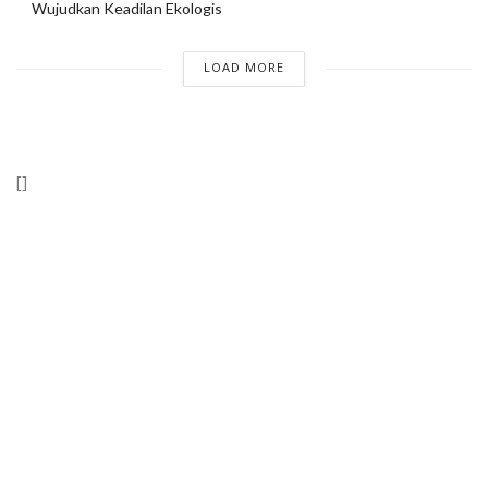
Wujudkan Keadilan Ekologis
LOAD MORE
[]
Wahana Lingkungan Hidup Indonesia (WALHI)
RIau “Mewujudkan Riau Adil dan Lestari Berlandaskan Nilai
Keadilan Ekologis”