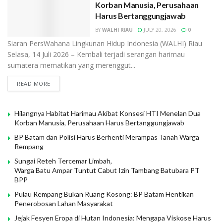
Korban Manusia, Perusahaan
Harus Bertanggungjawab
BY
WALHI RIAU
JULY 20, 2026
0
Siaran PersWahana Lingkunan Hidup Indonesia (WALHI) Riau
Selasa, 14 Juli 2026 – Kembali terjadi serangan harimau
sumatera mematikan yang merenggut...
READ MORE
Hilangnya Habitat Harimau Akibat Konsesi HTI Menelan Dua
Korban Manusia, Perusahaan Harus Bertanggungjawab
BP Batam dan Polisi Harus Berhenti Merampas Tanah Warga
Rempang
Sungai Reteh Tercemar Limbah,
Warga Batu Ampar Tuntut Cabut Izin Tambang Batubara PT
BPP
Pulau Rempang Bukan Ruang Kosong: BP Batam Hentikan
Penerobosan Lahan Masyarakat
Jejak Fesyen Eropa di Hutan Indonesia: Mengapa Viskose Harus