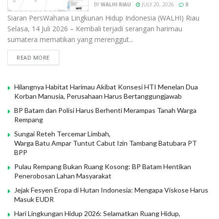
BY
WALHI RIAU
JULY 20, 2026
0
Siaran PersWahana Lingkunan Hidup Indonesia (WALHI) Riau
Selasa, 14 Juli 2026 – Kembali terjadi serangan harimau
sumatera mematikan yang merenggut...
READ MORE
Hilangnya Habitat Harimau Akibat Konsesi HTI Menelan Dua
Korban Manusia, Perusahaan Harus Bertanggungjawab
BP Batam dan Polisi Harus Berhenti Merampas Tanah Warga
Rempang
Sungai Reteh Tercemar Limbah,
Warga Batu Ampar Tuntut Cabut Izin Tambang Batubara PT
BPP
Pulau Rempang Bukan Ruang Kosong: BP Batam Hentikan
Penerobosan Lahan Masyarakat
Jejak Fesyen Eropa di Hutan Indonesia: Mengapa Viskose Harus
Masuk EUDR
Hari Lingkungan Hidup 2026: Selamatkan Ruang Hidup,