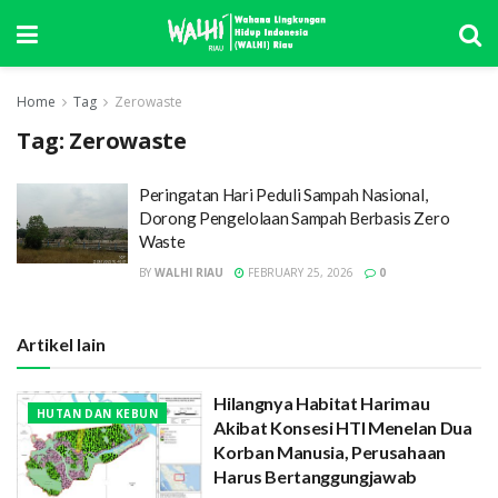
Home
Tag
Zerowaste
Tag:
Zerowaste
Peringatan Hari Peduli Sampah Nasional,
Dorong Pengelolaan Sampah Berbasis Zero
Waste
BY
WALHI RIAU
FEBRUARY 25, 2026
0
Artikel lain
Hilangnya Habitat Harimau
HUTAN DAN KEBUN
Akibat Konsesi HTI Menelan Dua
Korban Manusia, Perusahaan
Harus Bertanggungjawab