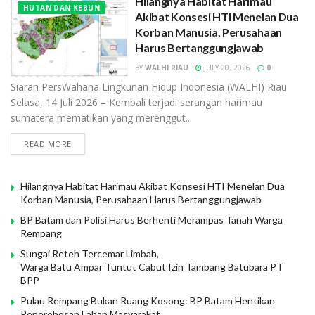
Hilangnya Habitat Harimau
HUTAN DAN KEBUN
Akibat Konsesi HTI Menelan Dua
Korban Manusia, Perusahaan
Harus Bertanggungjawab
BY
WALHI RIAU
JULY 20, 2026
0
Siaran PersWahana Lingkunan Hidup Indonesia (WALHI) Riau
Selasa, 14 Juli 2026 – Kembali terjadi serangan harimau
sumatera mematikan yang merenggut...
READ MORE
Hilangnya Habitat Harimau Akibat Konsesi HTI Menelan Dua
Korban Manusia, Perusahaan Harus Bertanggungjawab
BP Batam dan Polisi Harus Berhenti Merampas Tanah Warga
Rempang
Sungai Reteh Tercemar Limbah,
Warga Batu Ampar Tuntut Cabut Izin Tambang Batubara PT
BPP
Pulau Rempang Bukan Ruang Kosong: BP Batam Hentikan
Penerobosan Lahan Masyarakat