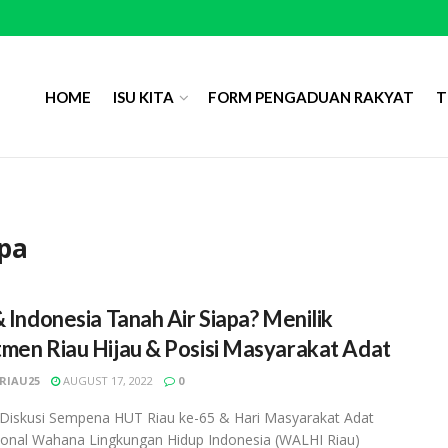
HOME
ISU KITA
FORM PENGADUAN RAKYAT
T
apa
& Indonesia Tanah Air Siapa? Menilik
men Riau Hijau & Posisi Masyarakat Adat
RIAU25
AUGUST 17, 2022
0
 Diskusi Sempena HUT Riau ke-65 & Hari Masyarakat Adat
ional Wahana Lingkungan Hidup Indonesia (WALHI Riau)