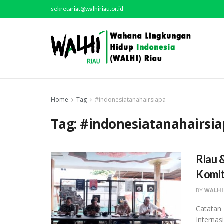
sekretariat@walhiriau.or.id
Home
Tag
#indonesiatanahairsiapa
Tag:
#indonesiatanahairsi
Riau 
Komit
BY
WALHI
Catatan
Internas