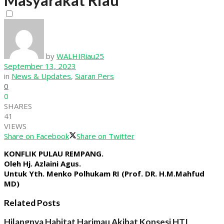
Masyarakat Riau
View All Result
by
WALHIRiau25
September 13, 2023
in
News & Updates
,
Siaran Pers
0
0
SHARES
41
VIEWS
Share on Facebook
Share on Twitter
KONFLIK PULAU REMPANG.
Oleh Hj. Azlaini Agus.
Untuk Yth. Menko Polhukam RI (Prof. DR. H.M.Mahfud
MD)
Related Posts
Hilangnya Habitat Harimau Akibat Konsesi HTI