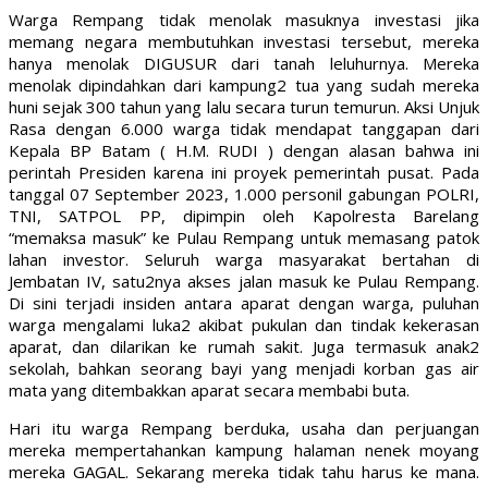
Warga Rempang tidak menolak masuknya investasi jika
memang negara membutuhkan investasi tersebut, mereka
hanya menolak DIGUSUR dari tanah leluhurnya. Mereka
menolak dipindahkan dari kampung2 tua yang sudah mereka
huni sejak 300 tahun yang lalu secara turun temurun. Aksi Unjuk
Rasa dengan 6.000 warga tidak mendapat tanggapan dari
Kepala BP Batam ( H.M. RUDI ) dengan alasan bahwa ini
perintah Presiden karena ini proyek pemerintah pusat. Pada
tanggal 07 September 2023, 1.000 personil gabungan POLRI,
TNI, SATPOL PP, dipimpin oleh Kapolresta Barelang
“memaksa masuk” ke Pulau Rempang untuk memasang patok
lahan investor. Seluruh warga masyarakat bertahan di
Jembatan IV, satu2nya akses jalan masuk ke Pulau Rempang.
Di sini terjadi insiden antara aparat dengan warga, puluhan
warga mengalami luka2 akibat pukulan dan tindak kekerasan
aparat, dan dilarikan ke rumah sakit. Juga termasuk anak2
sekolah, bahkan seorang bayi yang menjadi korban gas air
mata yang ditembakkan aparat secara membabi buta.
Hari itu warga Rempang berduka, usaha dan perjuangan
mereka mempertahankan kampung halaman nenek moyang
mereka GAGAL. Sekarang mereka tidak tahu harus ke mana.