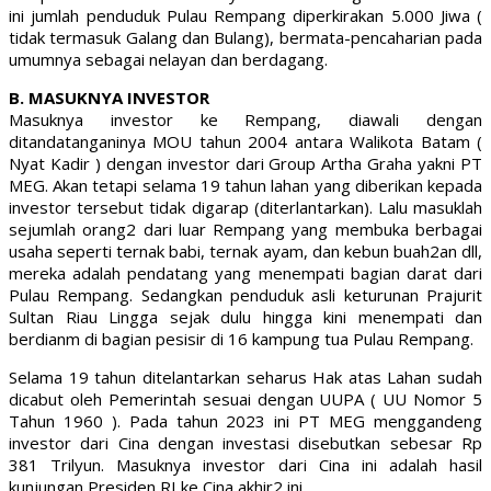
ini jumlah penduduk Pulau Rempang diperkirakan 5.000 Jiwa (
tidak termasuk Galang dan Bulang), bermata-pencaharian pada
umumnya sebagai nelayan dan berdagang.
B. MASUKNYA INVESTOR
Masuknya investor ke Rempang, diawali dengan
ditandatanganinya MOU tahun 2004 antara Walikota Batam (
Nyat Kadir ) dengan investor dari Group Artha Graha yakni PT
MEG. Akan tetapi selama 19 tahun lahan yang diberikan kepada
investor tersebut tidak digarap (diterlantarkan). Lalu masuklah
sejumlah orang2 dari luar Rempang yang membuka berbagai
usaha seperti ternak babi, ternak ayam, dan kebun buah2an dll,
mereka adalah pendatang yang menempati bagian darat dari
Pulau Rempang. Sedangkan penduduk asli keturunan Prajurit
Sultan Riau Lingga sejak dulu hingga kini menempati dan
berdianm di bagian pesisir di 16 kampung tua Pulau Rempang.
Selama 19 tahun ditelantarkan seharus Hak atas Lahan sudah
dicabut oleh Pemerintah sesuai dengan UUPA ( UU Nomor 5
Tahun 1960 ). Pada tahun 2023 ini PT MEG menggandeng
investor dari Cina dengan investasi disebutkan sebesar Rp
381 Trilyun. Masuknya investor dari Cina ini adalah hasil
kunjungan Presiden RI ke Cina akhir2 ini.