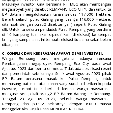
Masuknya investor Cina bersama PT MEG akan membangun
megaproyek yang disebut REMPANG ECO CITY, dan untuk itu
BP Batam mengalokasikan tanah seluas 117.000 Hektare.
Berarti seluruh pulau Galang yang luasnýa 116.000 Hektare,
ditambah dengan pulau2 disekitarnya ( seperti Pulau Galang
dll). Untuk itu seluruh penduduk Pulau Rempang yang berdiam
di 16 kampung tua, akan dipindahkan (direlokasi) ke tempat
lain, yang sampai saat ini tempat relokasi itu sama sekali belum
dibangun.
C. KONFLIK DAN KEKERASAN APARAT DEMI INVESTASI.
Warga Rempang baru mengetahui adanya rencana
Pembangunan megaproyek Rempang Eco City pada awal
Agustus 2023 dari berita di media. Tidak ada sosialisasi resmi
dari pemerintah sebelumnya. Sejak awal Agustus 2023 pihak
BP Batam berusaha masuk ke Pulau Rempang untuk
memasang patok di atas tanah yang sudah diberikan kepada
investor, tetapi tidak berhasil karena warga masyarakat
mengusir setiap kali orang2 BP Batam datang ke Rempang.
Tanggal 23 Agustus 2023, seluruh warga masyarakat
Rempang dan pulau2 sekitarnya dengan 6.000 massa
menggelar Aksi Unjuk Rasa MENOLAK RELOKASI.