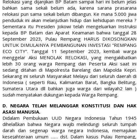
Relokasi yang dijanjikan BP Batam sampai hari ini belum jelas
bahkan sama sekali belum ada, karena sarana prasarana
relokasi pun sama sekali belum dibangun. Ke mana 5.000 jiwa
penduduk ini akan melanjutkan hidup dan kehidupan mereka ?
Sementara itu Presiden Jokowi telah mengeluarkan Instruksi
kepada BP Batam dan Aparat Keamanan bahwa tanggal 28
September 2023, Pulau Rempang HARUS DIKOSONGKAN
UNTUK DIMULAINYA PEMBANGUNAN INVESTASI “REMPANG
ECO CITY”. Tanggal 11 September 2023, kembali warga
menggelar Aksi MENOLAK RELOKASI, yang mengakibatkan
lebih 30 orang warga Rempang dan Peserta Aksi saat ini
sedang ditahan di Mapolresta Barelang dan Mapolda Kepri.
Sekarang ini seluruh Masyarakat Melayu dari seluruh daerah di
Indonesia ( seperti Riau, Kalimantan Barat, Bangka Belitung,
Sumatera Utara dll bahkan juga warga dari wilayah2 lain )
sudah menyatakan dukungan kepada Warga Rempang.
D. NEGARA TELAH MELANGGAR KONSTITUSI DAN HAK
ASASI MANUSIA.
Didalam Pembukaan UUD Negara Indonesia Tahun 1945
dihelaßkan bahwa Negara wajib melindungi seluruh tumpah
darah dan segenap warga negara Indonesia, memajukan
kesejahteraan umum …… dst. Dalam kasus Pulau Rempang,