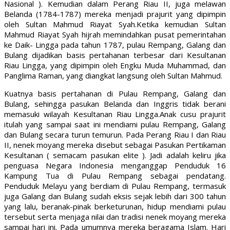
Nasional ). Kemudian dalam Perang Riau II, juga melawan
Belanda (1784-1787) mereka menjadi prajurit yang dipimpin
oleh Sultan Mahmud Riayat Syah.Ketika kemudian Sultan
Mahmud Riayat Syah hijrah memindahkan pusat pemerintahan
ke Daik- Lingga pada tahun 1787, pulau Rempang, Galang dan
Bulang dijadikan basis pertahanan terbesar dari Kesultanan
Riau Lingga, yang dipimpin oleh Engku Muda Muhammad, dan
Panglima Raman, yang diangkat langsung oleh Sultan Mahmud.
Kuatnya basis pertahanan di Pulau Rempang, Galang dan
Bulang, sehingga pasukan Belanda dan Inggris tidak berani
memasuki wilayah Kesultanan Riau Lingga.Anak cusu prajurit
itulah yang sampai saat ini mendiami pulau Rempang, Galang
dan Bulang secara turun temurun. Pada Perang Riau I dan Riau
II, nenek moyang mereka disebut sebagai Pasukan Pertikaman
Kesultanan ( semacam pasukan elite ). Jadi adalah keliru jika
penguasa Negara Indonesia menganggap Penduduk 16
Kampung Tua di Pulau Rempang sebagai pendatang.
Penduduk Melayu yang berdiam di Pulau Rempang, termasuk
juga Galang dan Bulang sudah eksis sejak lebih dari 300 tahun
yang lalu, beranak-pinak berketurunan, hidup mendiami pulau
tersebut serta menjaga nilai dan tradisi nenek moyang mereka
sampai hari ini. Pada umumnya mereka beragama Islam. Hari