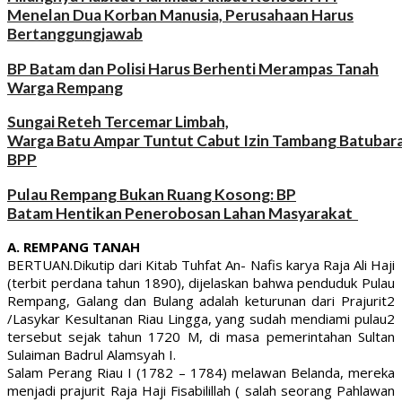
Menelan Dua Korban Manusia, Perusahaan Harus
Bertanggungjawab
BP Batam dan Polisi Harus Berhenti Merampas Tanah
Warga Rempang
Sungai Reteh Tercemar Limbah,
Warga Batu Ampar Tuntut Cabut Izin Tambang Batubar
BPP
Pulau Rempang Bukan Ruang Kosong: BP
Batam Hentikan Penerobosan Lahan Masyarakat
A. REMPANG TANAH
BERTUAN.Dikutip dari Kitab Tuhfat An- Nafis karya Raja Ali Haji
(terbit perdana tahun 1890), dijelaskan bahwa penduduk Pulau
Rempang, Galang dan Bulang adalah keturunan dari Prajurit2
/Lasykar Kesultanan Riau Lingga, yang sudah mendiami pulau2
tersebut sejak tahun 1720 M, di masa pemerintahan Sultan
Sulaiman Badrul Alamsyah I.
Salam Perang Riau I (1782 – 1784) melawan Belanda, mereka
menjadi prajurit Raja Haji Fisabilillah ( salah seorang Pahlawan