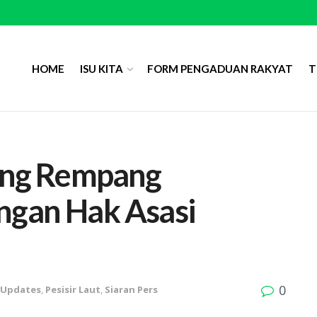
HOME
ISU KITA
FORM PENGADUAN RAKYAT
T
dang Rempang
ngan Hak Asasi
0
 Updates
,
Pesisir Laut
,
Siaran Pers