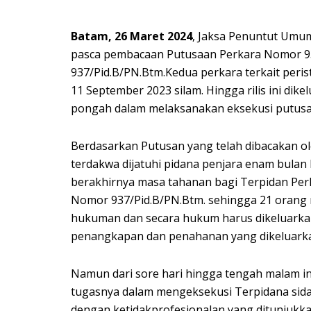
Batam, 26 Maret 2024
, Jaksa Penuntut Umum
pasca pembacaan Putusaan Perkara Nomor 9
937/Pid.B/PN.Btm.Kedua perkara terkait peri
11 September 2023 silam. Hingga rilis ini dik
pongah dalam melaksanakan eksekusi putusa
Berdasarkan Putusan yang telah dibacakan ol
terdakwa dijatuhi pidana penjara enam bulan 
berakhirnya masa tahanan bagi Terpidan Pe
Nomor 937/Pid.B/PN.Btm. sehingga 21 orang 
hukuman dan secara hukum harus dikeluarkan
penangkapan dan penahanan yang dikeluarka
Namun dari sore hari hingga tengah malam in
tugasnya dalam mengeksekusi Terpidana sida
dengan ketidakprofesionalan yang ditunjukk