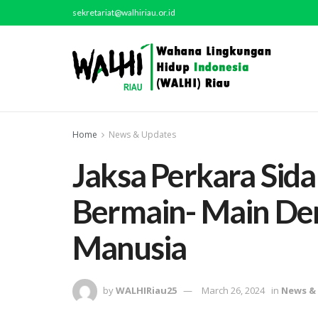
sekretariat@walhiriau.or.id
Home
News & Updates
Jaksa Perkara Si
Bermain- Main De
Manusia
by
WALHIRiau25
March 26, 2024
in
News &